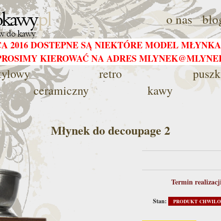
o nas
blo
CA 2016 DOSTEPNE SĄ NIEKTÓRE MODEL MŁYNKA
PROSIMY KIEROWAĆ NA ADRES MLYNEK@MLYN
tylowy
retro
puszk
ceramiczny
kawy
Młynek do decoupage 2
Termin realizacj
Stan:
PRODUKT CHWILO