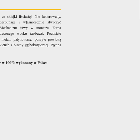
 sklejki liściastej. Nie lakierowany.
ecoupage i własnoręcznie stworzyć
. Mechanizm łatwy w montażu. Żarna
traconego wosku (
zobacz
). Pozostałe
metali, patynowane, pokryte powłoką
ielich z blachy głębokotłocznej. Płynna
zy w 100% wykonany w Polsce