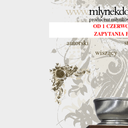
OD 1 CZERW
ZAPYTANIA 
autorski
s
wiszący