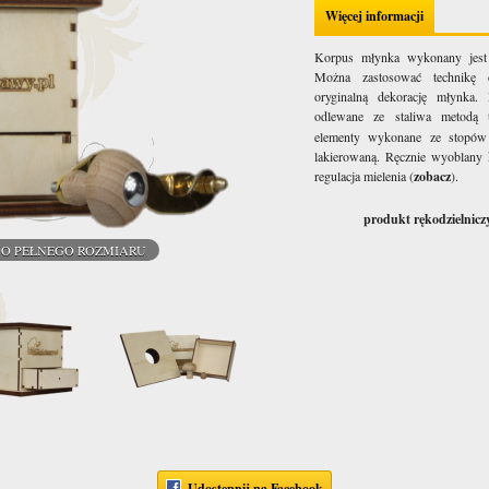
Więcej informacji
Korpus młynka wykonany jest ze
Można zastosować technikę d
oryginalną dekorację młynka
odlewane ze staliwa metodą 
elementy wykonane ze stopów 
lakierowaną. Ręcznie wyoblany k
regulacja mielenia (
zobacz
).
produkt rękodzielnic
DO PEŁNEGO ROZMIARU
Udostępnij na Facebook