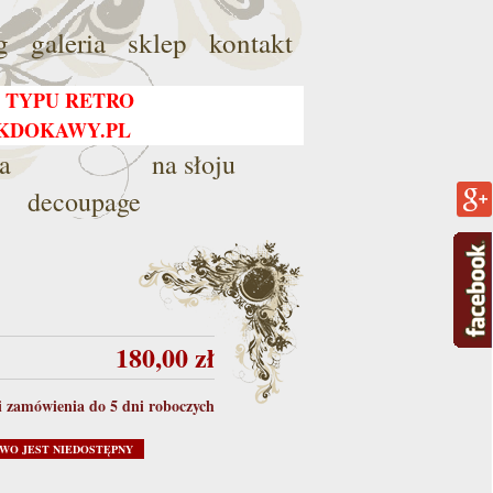
g
galeria
sklep
kontakt
 TYPU RETRO
EKDOKAWY.PL
a
na słoju
decoupage
180,00 zł
i zamówienia do 5 dni roboczych
WO JEST NIEDOSTĘPNY